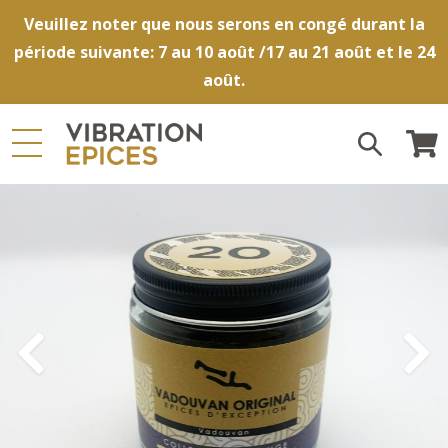
Veuillez noter que nous serons en congé durant la
période suivante: 7 au 10 août /17 au 21 août et le 24
août.